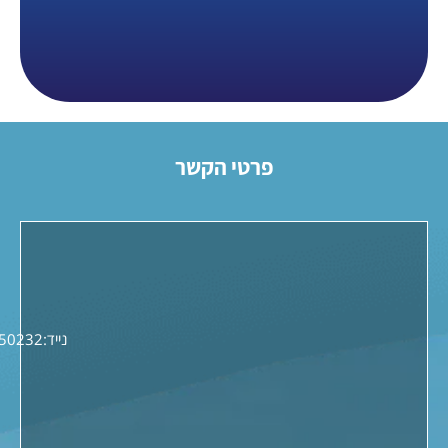
פרטי הקשר
נייד:
0509550232
פקס:
049958421
מייל:
hofbetzet18@gmail.com
כתובת:
חוף בצת טיילת אכזיב